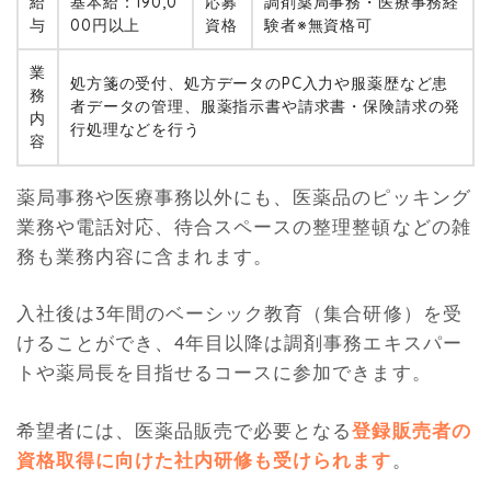
給
基本給：190,0
応募
調剤薬局事務・医療事務経
与
00円以上
資格
験者※無資格可
業
処方箋の受付、処方データのPC入力や服薬歴など患
務
者データの管理、服薬指示書や請求書・保険請求の発
内
行処理などを行う
容
薬局事務や医療事務以外にも、医薬品のピッキング
業務や電話対応、待合スペースの整理整頓などの雑
務も業務内容に含まれます。
入社後は3年間のベーシック教育（集合研修）を受
けることができ、4年目以降は調剤事務エキスパー
トや薬局長を目指せるコースに参加できます。
希望者には、医薬品販売で必要となる
登録販売者の
資格取得に向けた社内研修も受けられます
。