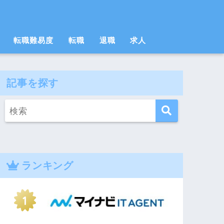
転職難易度
転職
退職
求人
記事を探す
ランキング