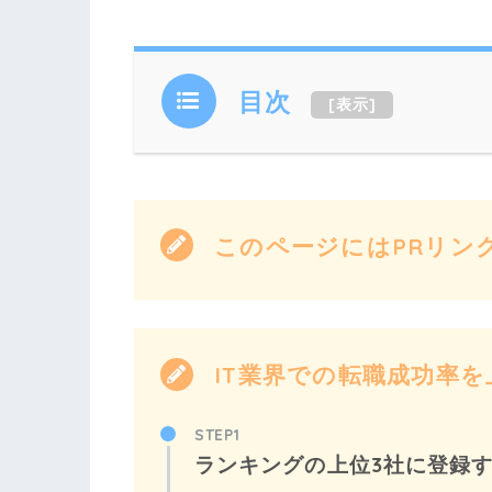
目次
[
表示
]
このページにはPRリン
IT業界での転職成功率を上
STEP1
ランキングの上位3社に登録