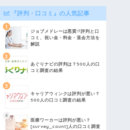
『評判・口コミ』の人気記事
1
ジョブメドレーは悪質!?評判と口
コミ、祝い金・料金・退会方法を
解説
2
あぐりナビの評判は？500人の口
コミ調査の結果
3
キャリアウィンクは評判が悪い？
500人の口コミ調査の結果
4
医療ワーカーは評判が悪い？
[survey_count]人の口コミ調査