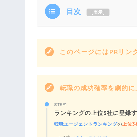
目次
[
表示
]
このページにはPRリン
転職の成功確率を劇的に上
STEP1
ランキングの上位3社に登録
転職エージェントランキング
の
上位3