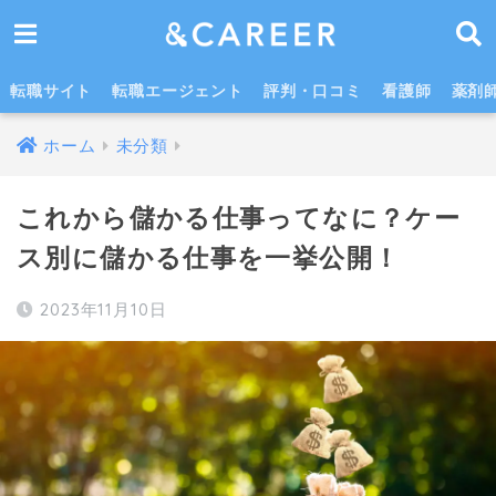
年収アップを考える上で大切なこと
転職サイト
転職エージェント
評判・口コミ
看護師
薬剤
ホーム
未分類
これから儲かる仕事ってなに？ケー
ス別に儲かる仕事を一挙公開！
2023年11月10日