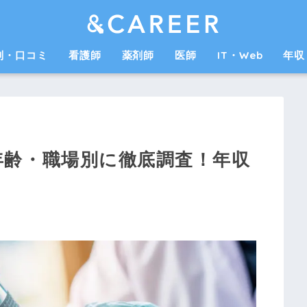
判・口コミ
看護師
薬剤師
医師
IT・Web
年収
年齢・職場別に徹底調査！年収