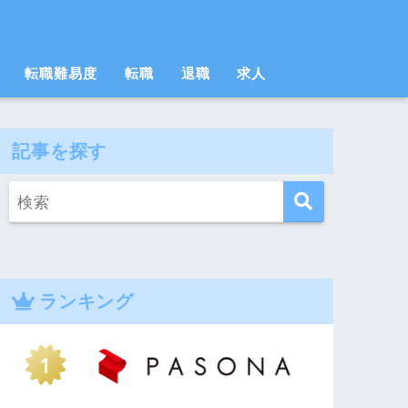
転職難易度
転職
退職
求人
記事を探す
ランキング