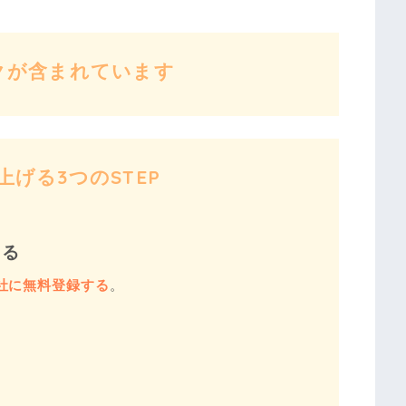
クが含まれています
げる3つのSTEP
する
社に無料登録する
。