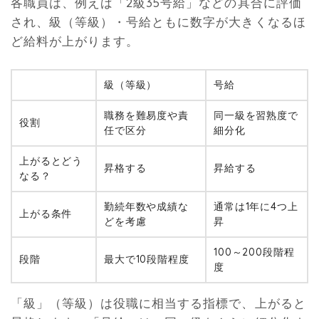
各職員は、例えば「2級35号給」などの具合に評価
され、級（等級）・号給ともに数字が大きくなるほ
ど給料が上がります。
級（等級）
号給
職務を難易度や責
同一級を習熟度で
役割
任で区分
細分化
上がるとどう
昇格する
昇給する
なる？
勤続年数や成績な
通常は1年に4つ上
上がる条件
どを考慮
昇
100～200段階程
段階
最大で10段階程度
度
「級」（等級）は役職に相当する指標で、上がると