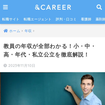
教員の年収は高い？低い？これから上がる？よくある疑問に答えます！
転職サイト
転職エージェント
評判・口コミ
看護師
薬剤
ホーム
年収
教員の年収が全部わかる！小・中・
高・年代・私立公立を徹底解説！
2023年11月10日