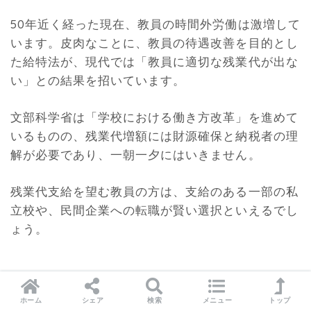
50年近く経った現在、教員の時間外労働は激増して
います。皮肉なことに、教員の待遇改善を目的とし
た給特法が、現代では「教員に適切な残業代が出な
い」との結果を招いています。
文部科学省は「学校における働き方改革」を進めて
いるものの、残業代増額には財源確保と納税者の理
解が必要であり、一朝一夕にはいきません。
残業代支給を望む教員の方は、支給のある一部の私
立校や、民間企業への転職が賢い選択といえるでし
ょう。
学校の先生って夏休みの給料はどうな
ホーム
シェア
検索
メニュー
トップ