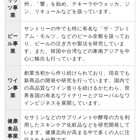
リッ
州」「響」を始め、テキーラやウォッカ、ジ
ツ事
ン、リキュールなどを扱っています。
業
サントリーの中でも特に有名な「ザ・プレミ
ビー
アム・モルツ」などのビール全般を扱ってお
ル事
り、ビールの注ぎ方や製法を研究していま
業
す。また、韓国や台湾などの東南アジアを中
心に輸出も行っています。
創業当初から作り続けられており、現在でも
ワイ
新商品の開発や研究を行っています。国内で
ン事
の高品質なワイン造りを続けるかたわら、世
業
界各国の有名なワイナリーとグローバルなワ
インビジネスを展開しています。
セサミンなどのサプリメントや酵母の力を利
健康
用したスキンケア化粧品などを研究開発して
食品
います。健康志向が高まる中で多くの人に注
事業
目される分野です。