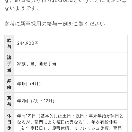
ないようです。
参考に新卒採用の給与一例をご覧ください。
給
244,900円
与
諸
手
家族手当、通勤手当
当
昇
年1回（4月）
給
賞
年2回（7月・12月）
与
休
年間121日（基本的には土日・祝日・年末年始が休日と
日
なるが、部門により曜日は異なる）、年次有給休暇
休
（初年度13日）、慶弔休暇、リフレッシュ休暇、育児