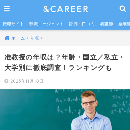
准教授の年収は？年齢・国立／公立／私立・大学別まとめ
転職サイト
転職エージェント
評判・口コミ
看護師
薬剤
ホーム
年収
准教授の年収は？年齢・国立／私立・
大学別に徹底調査！ランキングも
2023年11月10日