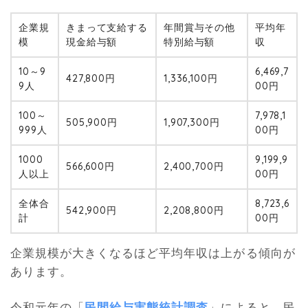
企業規
きまって支給する
年間賞与その他
平均年
模
現金給与額
特別給与額
収
10～9
6,469,7
427,800円
1,336,100円
9人
00円
100～
7,978,1
505,900円
1,907,300円
999人
00円
1000
9,199,9
566,600円
2,400,700円
人以上
00円
全体合
8,723,6
542,900円
2,208,800円
計
00円
企業規模が大きくなるほど平均年収は上がる傾向が
あります。
令和元年の「
民間給与実態統計調査
」によると、民