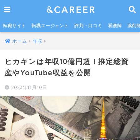
ヒカキンの総資産はどのくらい？成功した経緯や年収推移も紹介
転職サイト
転職エージェント
評判・口コミ
看護師
薬剤
ホーム
年収
ヒカキンは年収10億円超！推定総資
産やYouTube収益を公開
2023年11月10日