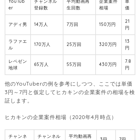
YouTub
チャンネル
平均動画再
企業案件
単
er
登録数
生回数
相場
価
21
アディ男
14万人
7万回
150万円
円
ラファエ
13
170万人
25万回
320万円
ル
円
レペゼン
7.8
65万人
55万回
430万円
地球
円
他のYouTuberの例を参考にしつつ、ここでは単価
3円～7円と仮定してヒカキンの企業案件の相場を検
証します。
ヒカキンの企業案件相場（2020年4月時点）
チャンネ
チャンネル
平均動画再
3円
7円