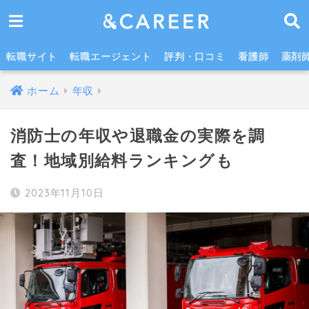
消防士の年収や生活・結婚についての真相を検証！
転職サイト
転職エージェント
評判・口コミ
看護師
薬剤
ホーム
年収
消防士の年収や退職金の実際を調
査！地域別給料ランキングも
2023年11月10日